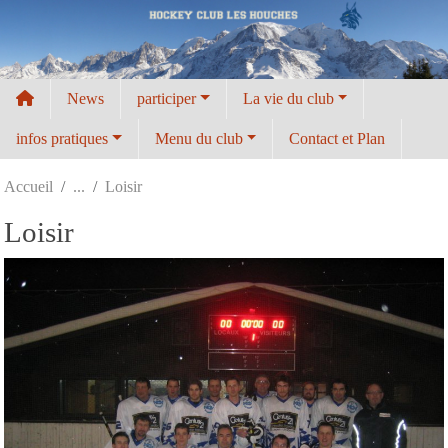
Panneau de gestion des cookies
News
participer
La vie du club
infos pratiques
Menu du club
Contact et Plan
Accueil
Loisir
Loisir