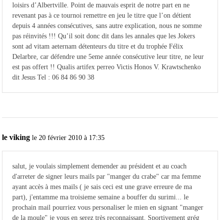
loisirs d’Albertville. Point de mauvais esprit de notre part en ne
revenant pas à ce tournoi remettre en jeu le titre que l’on détient
depuis 4 années consécutives, sans autre explication, nous ne somme
pas réinvités !!! Qu’il soit donc dit dans les annales que les Jokers
sont ad vitam aeternam détenteurs du titre et du trophée Félix
Delarbre, car défendre une 5eme année consécutive leur titre, ne leur
est pas offert !! Qualis artifex perreo Victis Honos V. Krawtschenko
dit Jesus Tel : 06 84 86 90 38
le viking
le 20 février 2010 à 17:35
salut, je voulais simplement demender au président et au coach
d'arreter de signer leurs mails par "manger du crabe" car ma femme
ayant accès à mes mails ( je sais ceci est une grave erreure de ma
part), j'entamme ma troisieme semaine a bouffer du surimi... le
prochain mail pourriez vous personaliser le mien en signant "manger
de la moule" je vous en serez très reconnaissant. Sportivement grég