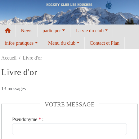
Panneau de gestion des cookies
News
participer
La vie du club
infos pratiques
Menu du club
Contact et Plan
Accueil
Livre d'or
Livre d'or
13 messages
VOTRE MESSAGE
Pseudonyme
*
: