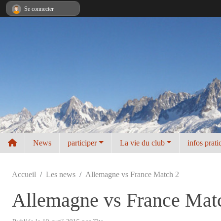
Panneau de gestion des cookies
Se connecter
News
participer
La vie du club
infos prati
Accueil
Les news
Allemagne vs France Match 2
Allemagne vs France Mat