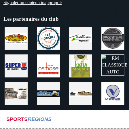
Signaler un contenu inapproprié
Les partenaires du club
SPORTS
REGIONS