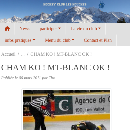
Panneau de gestion des cookies
News
participer
La vie du club
infos pratiques
Menu du club
Contact et Plan
Accueil
CHAM KO ! MT-BLANC OK !
CHAM KO ! MT-BLANC OK !
Publiée le
06 mars 2011
par
Tito