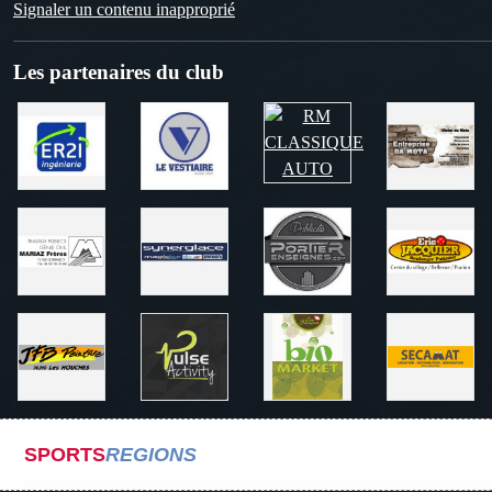
Signaler un contenu inapproprié
Les partenaires du club
SPORTS
REGIONS