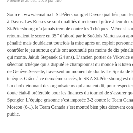
Publiée le
28 déc. 2010
par
Tito
Source : www.lematin.ch St-Pétersbourg et Davos qualifiés pour le
à Davos. Les Russes se sont qualifiés directement grâce à leur deu
St-Pétersbourg n’a jamais tremblé contre les Tchèques. Même si sur
retournaient le score en 35’’ d’abord par le Suédois Martensson ap
pénalité mais doublaient toutefois la mise après un exploit personne
contrôler le jeu surtout qu’ils ont accumulé pas moins de dix pénalité
qui monte, Jakub Stepanek (24 ans). L’ancien portier de Vikovice est a
sélection tchèque qui a disputé le championnat du monde à Kloten en
de Genève-Servette, traversent un moment de doute. Le Sparta de 
tchèque. Grâce à ce deuxième succès, le SKA St-Pétersbourg est dire
Un choix étonnant des organisateurs qui auraient dû, pour respecter l
doute était-il préférable pour les finances du tournoi de s’assure
Spengler. L’équipe grisonne s’est imposée 3-2 contre le Team Canada 
Moscou (6-1), le Team Canada s’est montré bien plus décevant contr
public.