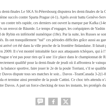
s demi-finales Le SKA St-Pétersbourg disputera les demi-finales de la
xième succès contre Sparta Prague (4-1). Après avoir battu Genève-Ser
 un contre très rapide, ces derniers ont ouvert la marque par Kafka (14
rès un renvoi de Bäumle. Le temps d’engager, les coéquipiers de Yashin
l de Rybin en infériorité numérique (18e). Par la suite, les Russes se so
s. Ils ont tranquillement "tué" ces périodes difficiles grâce aussi au gar
rrivé cet été dans la ville proche de la frontière finlandaise. Il faisait 
 2009. Il s’est montré intraitable face aux attaquants tchèques, qui à 
Prague n’est pas pour rien qu’à une 11e place dans le championnat de 
ctement qualifié pour la demi-finale de jeudi où il affrontera le vainq
a balance sportive, faire jouer le 2e de la poule Torriani, s’il se qualif
r que Davos dispute tous ses matches le soir... Davos -TeamCanada 3-2(1
et termine ainsi première de la poule Cattini. Ce choc très attendu n’a 
e Davos. A part un force-checking de tous les instants, les protégés d