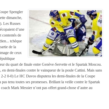
 Coupe Spengler
vette dimanche,
e). Les Russes
 écopaient d’une
nt contentés de
dien... tchèque
partie de la
l’image de ceux
République
ueur du quart de finale entre Genève-Servette et le Spartak Moscou.
ie, en demi-finales contre le vainqueur de la poule Cattini. Mais sans
-0 2-2 0-0) Le HC Davos disputera les demi-finales de la Coupe
pas tenu toutes ses promesses. Brillant la veille contre le Spartak
u coach Mark Messier n’ont pas offert grand-chose d’autre au