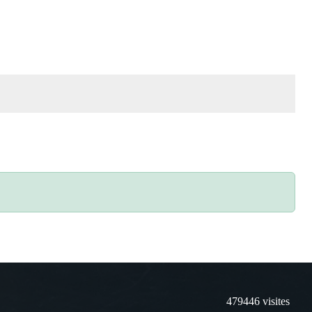
479446
visites