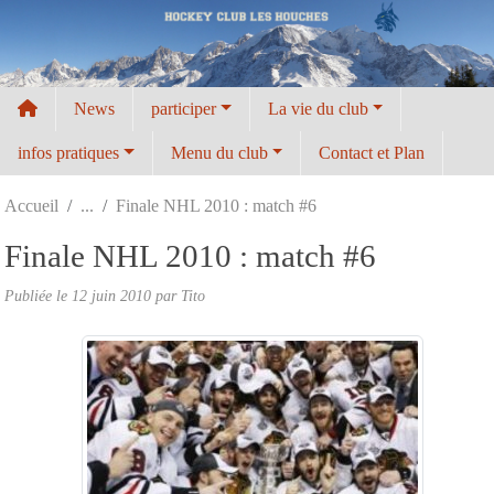
Panneau de gestion des cookies
News
participer
La vie du club
infos pratiques
Menu du club
Contact et Plan
Accueil
Finale NHL 2010 : match #6
Finale NHL 2010 : match #6
Publiée le
12 juin 2010
par
Tito