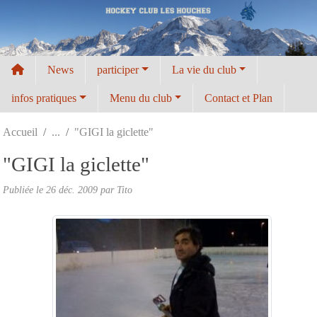
Panneau de gestion des cookies
News
participer
La vie du club
infos pratiques
Menu du club
Contact et Plan
Accueil
"GIGI la giclette"
"GIGI la giclette"
Publiée le
26 déc. 2009
par
Tito