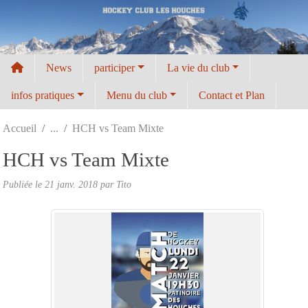
Panneau de gestion des cookies
News
participer
La vie du club
infos pratiques
Menu du club
Contact et Plan
Accueil
HCH vs Team Mixte
HCH vs Team Mixte
Publiée le
21 janv. 2018
par
Tito