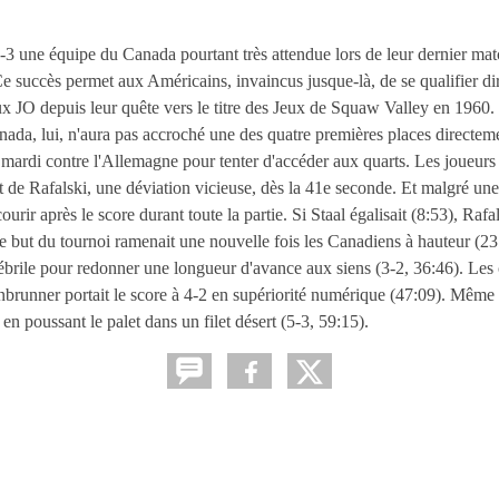
 5-3 une équipe du Canada pourtant très attendue lors de leur dernier ma
succès permet aux Américains, invaincus jusque-là, de se qualifier di
 aux JO depuis leur quête vers le titre des Jeux de Squaw Valley en 1960.
Canada, lui, n'aura pas accroché une des quatre premières places directem
mardi contre l'Allemagne pour tenter d'accéder aux quarts. Les joueurs à
t de Rafalski, une déviation vicieuse, dès la 41e seconde. Et malgré un
ourir après le score durant toute la partie. Si Staal égalisait (8:53), Rafa
me but du tournoi ramenait une nouvelle fois les Canadiens à hauteur (2
fébrile pour redonner une longueur d'avance aux siens (3-2, 36:46). Les
ner portait le score à 4-2 en supériorité numérique (47:09). Même s'i
 en poussant le palet dans un filet désert (5-3, 59:15).