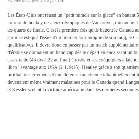
Publiée le
22 févr. 2010
par
Tito
Les États-Unis ont réussi un "petit miracle sur la glace" en battant
tournoi de hockey des Jeux olympiques de Vancouver, dimanche. Ce 
les quarts de finale. C'est la première fois qu'ils battent le Canada
surprise est qu'à l'issue d'un premier tour indigne de son rang, le 
qualificatives. Il devra donc en passer par un match supplémentaire 
d'érable se donnaient un handicap dès le départ en encaissant un bu
assez nette (45 tirs à 22 au final) Crosby et ses coéquipiers allaient c
illico l'avantage aux USA (2-1, 9:15). Heatley grâce à son quatriè
profitait des errements d'une défense canadienne inhabituellement 
devenaient même vraiment malsaines pour le Canada quand Langenbrun
et Kessler scellait la victoire américaine dans les dernières secondes