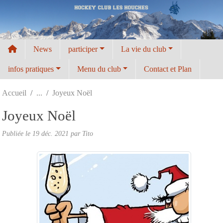
Panneau de gestion des cookies
News
participer
La vie du club
infos pratiques
Menu du club
Contact et Plan
Accueil
Joyeux Noël
Joyeux Noël
Publiée le
19 déc. 2021
par
Tito