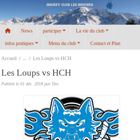
Panneau de gestion des cookies
News
participer
La vie du club
infos pratiques
Menu du club
Contact et Plan
Accueil
Les Loups vs HCH
Les Loups vs HCH
Publiée le
01 déc. 2018
par
Tito