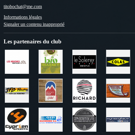
titobochat@me.com
Informations légales
Signaler un contenu inapproprié
Les partenaires du club