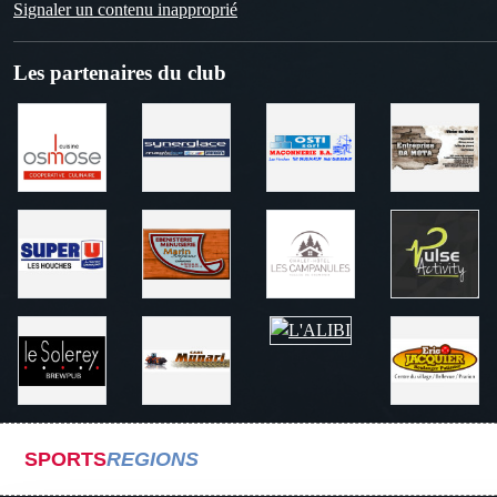
Signaler un contenu inapproprié
Les partenaires du club
SPORTS
REGIONS