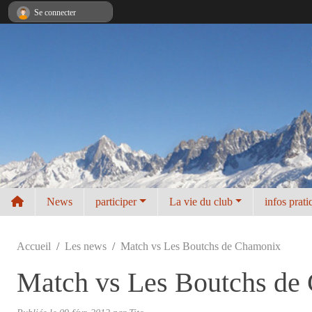
Panneau de gestion des cookies
Se connecter
News
participer
La vie du club
infos prati
Accueil
Les news
Match vs Les Boutchs de Chamonix
Match vs Les Boutchs de