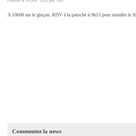
Publiée le
09 févr. 2012
par
Tito
A 10h00 sur le glaçon. RDV à la patoche à 9h15 pour installer le filet
Commentez la news