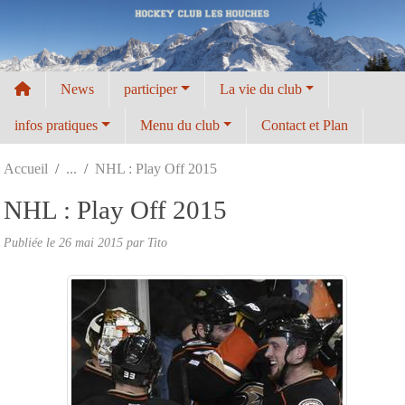
Panneau de gestion des cookies
News
participer
La vie du club
infos pratiques
Menu du club
Contact et Plan
Accueil
NHL : Play Off 2015
NHL : Play Off 2015
Publiée le
26 mai 2015
par
Tito