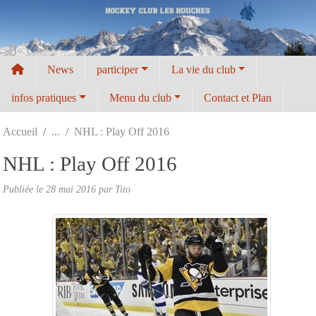
Panneau de gestion des cookies
News
participer
La vie du club
infos pratiques
Menu du club
Contact et Plan
Accueil
NHL : Play Off 2016
NHL : Play Off 2016
Publiée le
28 mai 2016
par
Tito