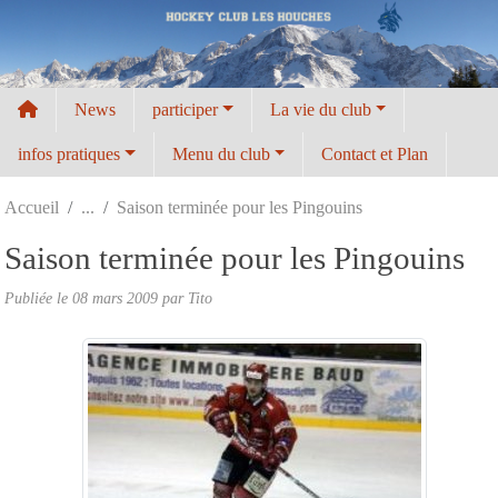
Panneau de gestion des cookies
News
participer
La vie du club
infos pratiques
Menu du club
Contact et Plan
Accueil
Saison terminée pour les Pingouins
Saison terminée pour les Pingouins
Publiée le
08 mars 2009
par
Tito