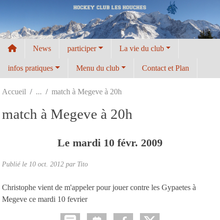
Panneau de gestion des cookies
News
participer
La vie du club
infos pratiques
Menu du club
Contact et Plan
Accueil
match à Megeve à 20h
match à Megeve à 20h
Le
mardi
10
févr.
2009
Publié le
10 oct. 2012
par
Tito
Christophe vient de m'appeler pour jouer contre les Gypaetes à
Megeve ce mardi 10 fevrier