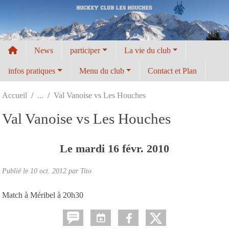
Panneau de gestion des cookies
News
participer
La vie du club
infos pratiques
Menu du club
Contact et Plan
Accueil
Val Vanoise vs Les Houches
Val Vanoise vs Les Houches
Le
mardi
16
févr.
2010
Publié le
10 oct. 2012
par
Tito
Match à Méribel à 20h30