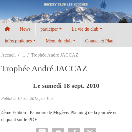
Panneau de gestion des cookies
News
participer
La vie du club
infos pratiques
Menu du club
Contact et Plan
Accueil
Trophée André JACCAZ
Trophée André JACCAZ
Le
samedi
18
sept.
2010
Publié le
10 oct. 2012
par
Tito
4ème Edition - Patinoire de Megève. Planning de la journée en
cliquant sur le PDF