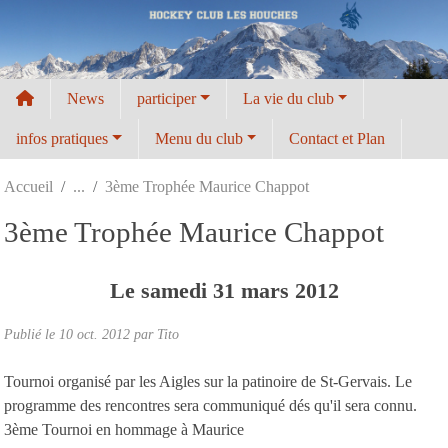
Panneau de gestion des cookies
News
participer
La vie du club
infos pratiques
Menu du club
Contact et Plan
Accueil
3ème Trophée Maurice Chappot
3ème Trophée Maurice Chappot
Le
samedi
31
mars
2012
Publié le
10 oct. 2012
par
Tito
Tournoi organisé par les Aigles sur la patinoire de St-Gervais. Le
programme des rencontres sera communiqué dés qu'il sera connu.
3ème Tournoi en hommage à Maurice