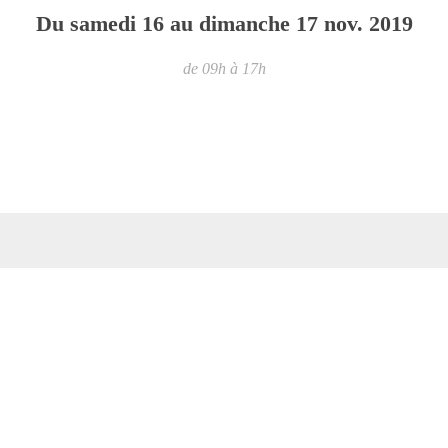
Du
samedi
16
au
dimanche
17
nov.
2019
de 09h à 17h