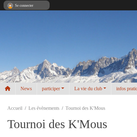
Panneau de gestion des cookies
Se connecter
News
participer
La vie du club
infos prati
Accueil
Les évènements
Tournoi des K'Mous
Tournoi des K'Mous