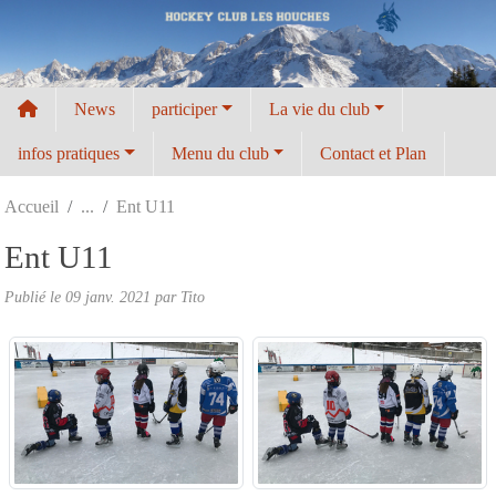
Panneau de gestion des cookies
News
participer
La vie du club
infos pratiques
Menu du club
Contact et Plan
Accueil
Ent U11
Ent U11
Publié le
09 janv. 2021
par
Tito