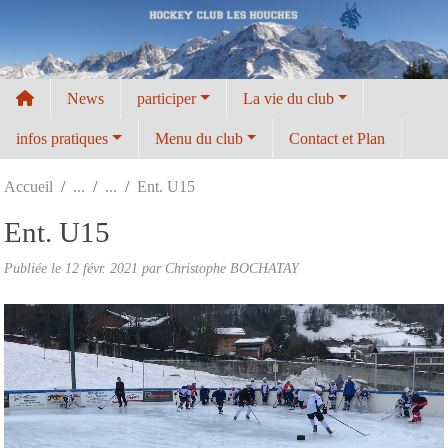
Panneau de gestion des cookies
News
participer
La vie du club
infos pratiques
Menu du club
Contact et Plan
Accueil
Ent. U15
Ent. U15
Publiée le
12 févr. 2021
par Christophe BOCHATAY